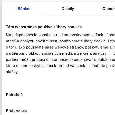
Kariéra
Súhlas
Detaily
O cook
Obchodné podmienky
Osobné údaje
Táto webstránka používa súbory cookies
Lokalita a parkovanie
Na prispôsobenie obsahu a reklám, poskytovanie funkcií soc
médií a analýzu návštevnosti používame súbory cookie. Inf
o tom, ako používate naše webové stránky, poskytujeme aj 
partnerom v oblasti sociálnych médií, inzercie a analýzy. Tít
partneri môžu príslušné informácie skombinovať s ďalšími ú
ktoré ste im poskytli alebo ktoré od vás získali, keď ste použí
služby.
Výber
Potrebné
súhlasu
Preferencie