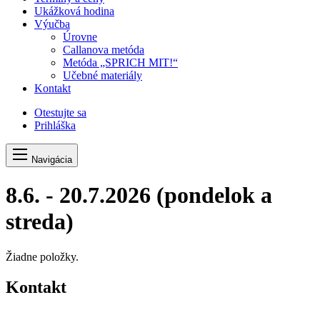
Ukážková hodina
Výučba
Úrovne
Callanova metóda
Metóda „SPRICH MIT!“
Učebné materiály
Kontakt
Otestujte sa
Prihláška
Navigácia
8.6. - 20.7.2026 (pondelok a
streda)
Žiadne položky.
Kontakt