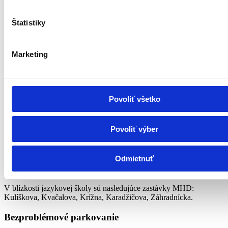
Štatistiky
Marketing
Povoliť všetko
Lokalita
Lokalita
Povoliť výber
Jazyková škola sa nachádza v pešej vzdialenosti od dvoch
významných dopravných uzlov Bratislavy: autobusovej stanice
Odmietnuť
Mlynské Nivy a Trnavského mýta, čo zabezpečuje jej
bezproblémovú dostupnosť.
V blízkosti jazykovej školy sú nasledujúce zastávky MHD:
Kulíškova, Kvačalova, Krížna, Karadžičova, Záhradnícka.
Bezproblémové parkovanie