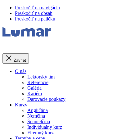
Preskočiť na navigáciu
Preskočiť na obsah
Preskočiť na pätičku
Zavrieť
O nás
Lektorský tím
Referencie
Galéria
Kariéra
Darovacie poukazy
Kurzy
Angličtina
Nemčina
Španielčina
Individuálny kurz
Firemný kurz
Termíny a ceny