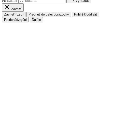
Hľadanie
Vyhľadať
Zavrieť
Zavrieť (Esc)
Prepnúť do celej obrazovky
Priblížiť/oddialiť
Predchádzajúci
Ďalšie