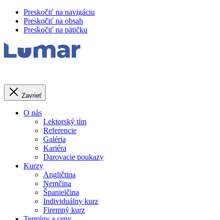
Preskočiť na navigáciu
Preskočiť na obsah
Preskočiť na pätičku
Zavrieť
O nás
Lektorský tím
Referencie
Galéria
Kariéra
Darovacie poukazy
Kurzy
Angličtina
Nemčina
Španielčina
Individuálny kurz
Firemný kurz
Termíny a ceny