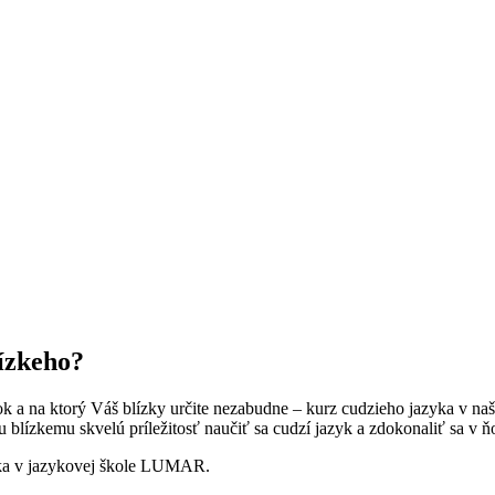
ízkeho?
tok a na ktorý Váš blízky určite nezabudne – kurz cudzieho jazyka v naš
lízkemu skvelú príležitosť naučiť sa cudzí jazyk a zdokonaliť sa v 
yka v jazykovej škole LUMAR.