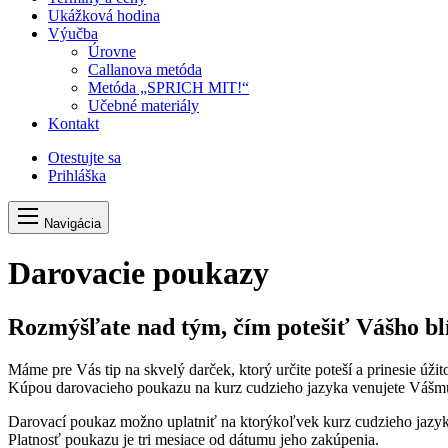
Ukážková hodina
Výučba
Úrovne
Callanova metóda
Metóda „SPRICH MIT!“
Učebné materiály
Kontakt
Otestujte sa
Prihláška
Navigácia
Darovacie poukazy
Rozmýšľate nad tým, čím potešiť Vášho bl
Máme pre Vás tip na skvelý darček, ktorý určite poteší a prinesie úži
Kúpou darovacieho poukazu na kurz cudzieho jazyka venujete Vášmu b
Darovací poukaz možno uplatniť na ktorýkoľvek kurz cudzieho jaz
Platnosť poukazu je tri mesiace od dátumu jeho zakúpenia.