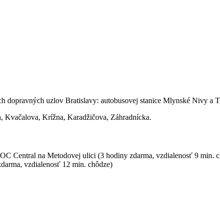
ch dopravných uzlov Bratislavy: autobusovej stanice Mlynské Nivy a 
a, Kvačalova, Krížna, Karadžičova, Záhradnícka.
OC Central na Metodovej ulici (3 hodiny zdarma, vzdialenosť 9 min. c
 zdarma, vzdialenosť 12 min. chôdze)