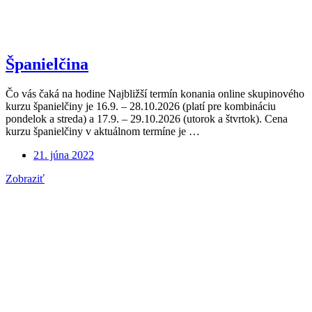
Španielčina
Čo vás čaká na hodine Najbližší termín konania online skupinového
kurzu španielčiny je 16.9. – 28.10.2026 (platí pre kombináciu
pondelok a streda) a 17.9. – 29.10.2026 (utorok a štvrtok). Cena
kurzu španielčiny v aktuálnom termíne je …
21. júna 2022
Španielčina
Zobraziť