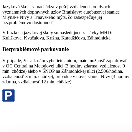
Jazyková škola sa nachádza v pešej vzdialenosti od dvoch
významných dopravných uzlov Bratislavy: autobusovej stanice
Mlynské Nivy a Trnavského mýta, čo zabezpečuje jej
bezproblémovú dostupnosť.
V blízkosti jazykovej školy sú nasledujúce zastávky MHD:
Kulíškova, Kvačalova, Krížna, Karadžičova, Záhradnícka.
Bezproblémové parkovanie
V prípade, že sa k nám vyberiete autom, máte možnosť zaparkovať
v OC Central na Metodovej ulici (3 hodiny zdarma, vzdialenosť 9
min. chôdze) alebo v ŠNOP na Záhradníckej ulici (2,50€/hodina,
vzdialenosť 3 min. chôdze), prípadne v novej stanici Nivy (3 hodiny
zdarma, vzdialenosť 12 min. chôdze)