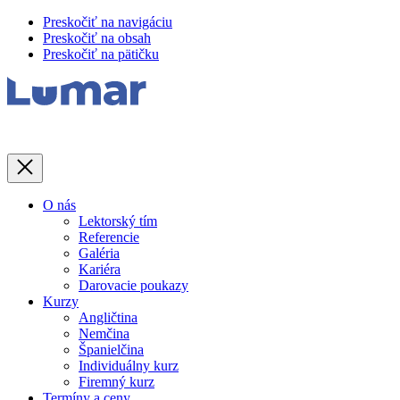
Preskočiť na navigáciu
Preskočiť na obsah
Preskočiť na pätičku
Zavrieť
O nás
Lektorský tím
Referencie
Galéria
Kariéra
Darovacie poukazy
Kurzy
Angličtina
Nemčina
Španielčina
Individuálny kurz
Firemný kurz
Termíny a ceny