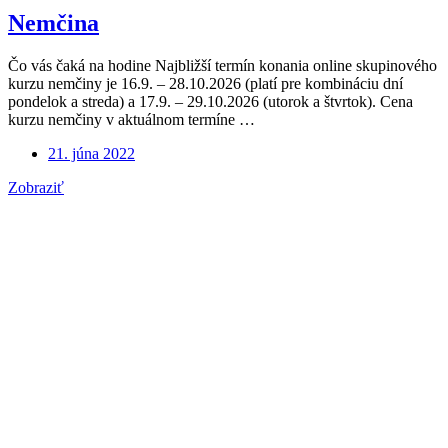
Nemčina
Čo vás čaká na hodine Najbližší termín konania online skupinového
kurzu nemčiny je 16.9. – 28.10.2026 (platí pre kombináciu dní
pondelok a streda) a 17.9. – 29.10.2026 (utorok a štvrtok). Cena
kurzu nemčiny v aktuálnom termíne …
21. júna 2022
Nemčina
Zobraziť