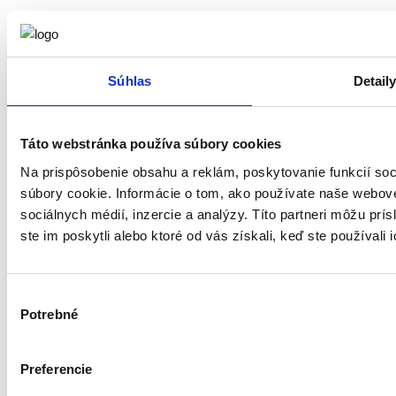
Súhlas
Detail
Táto webstránka používa súbory cookies
Na prispôsobenie obsahu a reklám, poskytovanie funkcií so
súbory cookie. Informácie o tom, ako používate naše webové
sociálnych médií, inzercie a analýzy. Títo partneri môžu prí
ste im poskytli alebo ktoré od vás získali, keď ste používali 
Výber
Potrebné
súhlasu
Copyright © 2026
Lumar jazyková škola
.
Všetky práva vyhradené.
Vytvorené štúdiom
Dream Product
.
Preferencie
Ukážková hodina