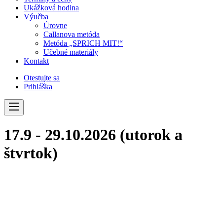
Ukážková hodina
Výučba
Úrovne
Callanova metóda
Metóda „SPRICH MIT!“
Učebné materiály
Kontakt
Otestujte sa
Prihláška
Navigácia
17.9 - 29.10.2026 (utorok a
štvrtok)