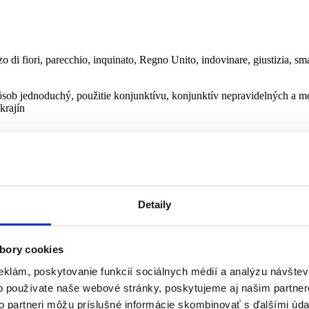
zzo di fiori, parecchio, inquinato, Regno Unito, indovinare, giustizia, sma
sob jednoduchý, použitie konjunktívu, konjunktív nepravidelných a mod
krajín
e, nascita, crudele, azienda, gusto, insopportabile, apparire, furto, asta
Detaily
prídavné mená v taliančine a ich protiklady, pokračovanie podmieňova
ami, nepravidelnosť v jednoduchom budúcom čase a podmieňovacom sp
bory cookies
eklám, poskytovanie funkcií sociálnych médií a analýzu návšte
o používate naše webové stránky, poskytujeme aj našim partner
lio, ingannare, maleducato, retribuzione, strepito, rifugio, comosso, prend
to partneri môžu príslušné informácie skombinovať s ďalšími údaj