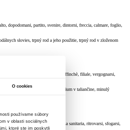
lto, dopodomani, partito, svenire, dintorni, freccia, calmare, foglio,
álnych slovies, trpný rod a jeho použitie, trpný rod v zloženom
, contagioso, sebbene, solitudine, affinchè, filiale, vergognarsi,
O cookies
cieho spôsobu jednoduchého, gerundium v taliančine, minulý
ôsobe, predminulý čas
vnosti používame súbory
om v oblasti sociálnych
ersela, pagella, cerotto, assistenza sanitaria, ritrovarsi, sfogarsi,
mi, ktoré ste im poskytli