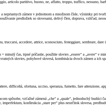
ggio, articolo partitivo, buono, ne, affatto, troppo, traffico, nessuno, bar
h a nepriamych zámen v jednotnom a množnom čísle, výnimky pri tvorb
, používanie predložiek so slovesami, delivý člen, doprava, vzhľad, ne
 truccarsi, accedere, attrice, sconosciuto, festeggiare, sembrare, dare il
m = minulý čas, trpné príčastie, použitie slovies „essere“ a „avere“ v 
vratných slovies, pohybové slovesá, kombinácia dvoch zámen a ich spáj
tere, difficoltà, sfortuna, ucciso, speranza, fumetto, fare attenzione, app
acom spôsobe, vzťažné zámená „che“ a „quale“, jednoduchý budúci čas
imperfektum, konštrukcia „stare per“ plus neurčitok slovesa, predbud