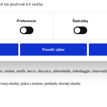
ď ste používali ich služby.
podmieňovací spôsob zložený a jeho použitie, priamy a nepriamy rozka
nsku, inverzia a použitie konjunktívu
Preferencie
Štatistiky
, bocciatura, ambientare, bustarella, in seguito, trappola, brandire, arrin
onštrukcia fare/ lasciare + infinitív, idiomy a často používané výrazy v t
Povoliť výber
re, violare, muffa, becco, discarica, abbordabile, imballaggio, rinnovabile
lovnej zásoby, práca s textom, preklady slovnej zásoby