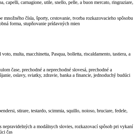
ba, capelli, carnagione, utile, snello, pelle, a buon mercato, ringraziare,
e množného čísla, športy, cestovanie, tvorba rozkazovacieho spôsobu
osobná forma, stupňovanie prídavných mien
 voto, multa, macchinetta, Pasqua, bolletta, riscaldamento, tastiera, a
minulom čase, prechodné a neprechodné slovesá, prechodné a
anie, oslavy, sviatky, zdravie, banka a financie, jednoduchý budúci
endersi, stirare, testardo, scimmia, squillo, noioso, bruciare, fedele,
 nepravidelných a modálnych slovies, rozkazovací spôsob pri vykaní
úci čas