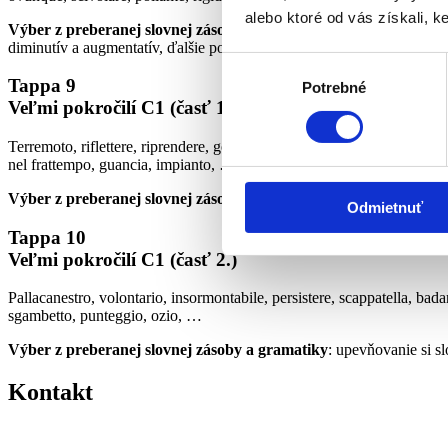
alebo ktoré od vás získali, ke
Výber z preberanej slovnej zásoby a gramatiky
: práca s textom, 
diminutív a augmentatív, ďalšie použitie častice „ne“, regióny v Talia
Výber
Tappa 9
Potrebné
súhlasu
Veľmi pokročilí C1 (časť 1.)
Terremoto, riflettere, riprendere, gonfio, ingresso, guinzaglio, spavento
nel frattempo, guancia, impianto, …
Výber z preberanej slovnej zásoby a gramatiky
: práca s textom, k
Odmietnuť
Tappa 10
Veľmi pokročilí C1 (časť 2.)
Pallacanestro, volontario, insormontabile, persistere, scappatella, bada
sgambetto, punteggio, ozio, …
Výber z preberanej slovnej zásoby a gramatiky
: upevňovanie si s
Kontakt