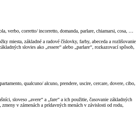
rola, verbo, corretto/ incorretto, domanda, parlare, chiamarsi, cosa, …
ky miesta, základné a radové číslovky, farby, abeceda a rozlišovanie
základných slovies ako „essere“ alebo „parlare“, rozkazovací spôsob,
appartamento, qualcuno/ alcuno, prendere, uscire, cercare, dovere, cibo,
šníci, sloveso „avere“ a „fare“ a ich použitie, časovanie základných
dlo, zmeny v zámenách a prídavných menách v závislosti od rodu,