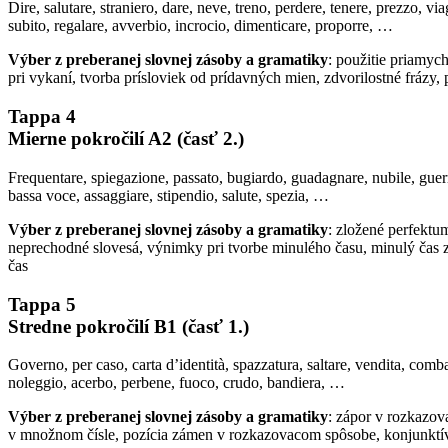
Dire, salutare, straniero, dare, neve, treno, perdere, tenere, prezzo, via
subito, regalare, avverbio, incrocio, dimenticare, proporre, …
Výber z preberanej slovnej zásoby a gramatiky
: použitie priamyc
pri vykaní, tvorba prísloviek od prídavných mien, zdvorilostné frázy
Tappa 4
Mierne pokročilí A2 (časť 2.)
Frequentare, spiegazione, passato, bugiardo, guadagnare, nubile, guerra,
bassa voce, assaggiare, stipendio, salute, spezia, …
Výber z preberanej slovnej zásoby a gramatiky
: zložené perfektu
neprechodné slovesá, výnimky pri tvorbe minulého času, minulý čas z
čas
Tappa 5
Stredne pokročilí B1 (časť 1.)
Governo, per caso, carta d’identità, spazzatura, saltare, vendita, combat
noleggio, acerbo, perbene, fuoco, crudo, bandiera, …
Výber z preberanej slovnej zásoby a gramatiky
: zápor v rozkazov
v množnom čísle, pozícia zámen v rozkazovacom spôsobe, konjunktív, 