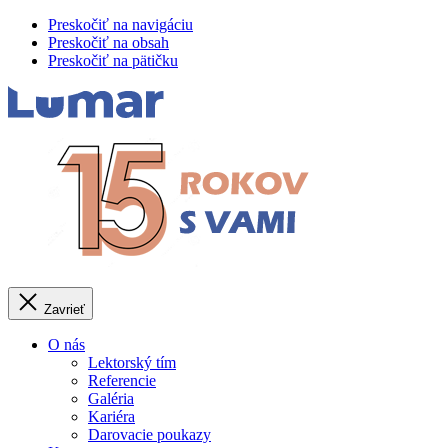
Preskočiť na navigáciu
Preskočiť na obsah
Preskočiť na pätičku
Zavrieť
O nás
Lektorský tím
Referencie
Galéria
Kariéra
Darovacie poukazy