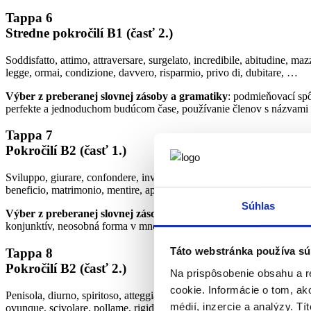
Tappa 6
Stredne pokročilí B1 (časť 2.)
Soddisfatto, attimo, attraversare, surgelato, incredibile, abitudine, ma
legge, ormai, condizione, davvero, risparmio, privo di, dubitare, …
Výber z preberanej slovnej zásoby a gramatiky
: podmieňovací spô
perfekte a jednoduchom budúcom čase, používanie členov s názvami 
Tappa 7
Pokročilí B2 (časť 1.)
Sviluppo, giurare, confondere, invenzione, approvare, equipaggio, vietar
beneficio, matrimonio, mentire, appuntamento, …
Súhlas
Výber z preberanej slovnej zásoby a gramatiky
: často používané 
konjunktív, neosobná forma v množnom čísle a so zvratnými sloves
Táto webstránka používa sú
Tappa 8
Pokročilí B2 (časť 2.)
Na prispôsobenie obsahu a r
cookie. Informácie o tom, ak
Penisola, diurno, spiritoso, atteggiamento, agevolazione, godere, domici
médií, inzercie a analýzy. Tí
ovunque, scivolare, pollame, rigido, piastrelle,…