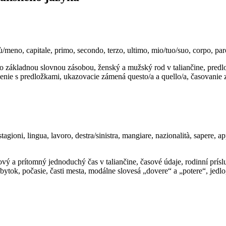
più/meno, capitale, primo, secondo, terzo, ultimo, mio/tuo/suo, corpo, pa
o základnou slovnou zásobou, ženský a mužský rod v taliančine, predlož
jenie s predložkami, ukazovacie zámená questo/a a quello/a, časovanie 
tagioni, lingua, lavoro, destra/sinistra, mangiare, nazionalità, sapere, 
vý a prítomný jednoduchý čas v taliančine, časové údaje, rodinní príslu
nábytok, počasie, časti mesta, modálne slovesá „dovere“ a „potere“, je