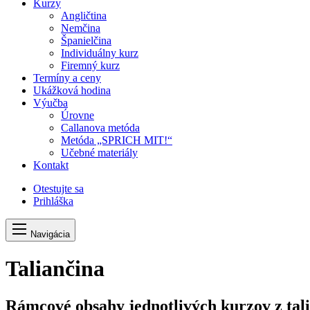
Kurzy
Angličtina
Nemčina
Španielčina
Individuálny kurz
Firemný kurz
Termíny a ceny
Ukážková hodina
Výučba
Úrovne
Callanova metóda
Metóda „SPRICH MIT!“
Učebné materiály
Kontakt
Otestujte sa
Prihláška
Navigácia
Taliančina
Rámcové obsahy jednotlivých kurzov z tal