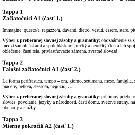
Tappa 1
Začiatočníci A1 (časť 1.)
Immagine, questo/a, ragazzo/a, davanti, dietro, vestiti, essere, stare, 
Výber z preberanej slovnej zásoby a gramatiky
: oboznámenie sa s
medzi samohláskami a spoluhláskami, určitý a neurčitý člen a ich spo
oblečenie, časti tela, privlastňovacie zámená, zvratné slovesá
Tappa 2
Falošní začiatočníci A1 (časť 2.)
La forma perifrastica, tempo – ora, giorno, settimana, mese, famiglia, s
piacere, bello/a, stesso/a, negozio, …
Výber z preberanej slovnej zásoby a gramatiky
: prítomný priebeho
slovies, povolania, jazyky a národnosti, časti domu, svetové strany, 
obchody a služby
Tappa 3
Mierne pokročilí A2 (časť 1.)