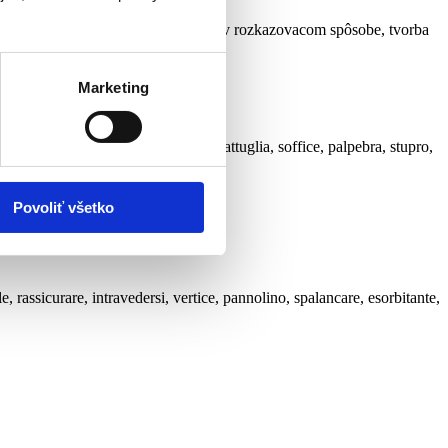
zovací spôsob, nepravidelné slovesá v rozkazovacom spôsobe, tvorba
Marketing
ga, randagio, imbottire, tramutare, pattuglia, soffice, palpebra, stupro,
aliančine
Povoliť všetko
, rassicurare, intravedersi, vertice, pannolino, spalancare, esorbitante,